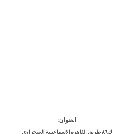
العنوان:
ك٨٦ طريق القاهرة الاسماعيلية الصحراوي