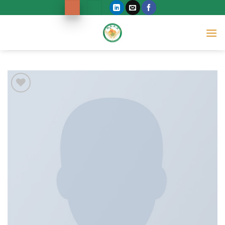
Ski
t
conten
Add to
wishlist