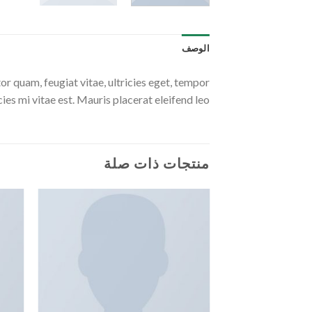
الوصف
r quam, feugiat vitae, ultricies eget, tempor
es mi vitae est. Mauris placerat eleifend leo.
منتجات ذات صلة
Add to
wishlist