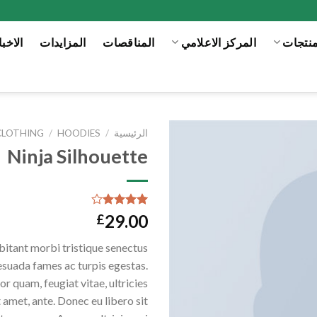
منتجات
المركز الاعلامي
المناقصات
المزايدات
الاخبا
الرئيسية
/
HOODIES
/
CLOTHING
Ninja Silhouette
Add to
wishlist
5
تم
29.00
£
التقييم بـ
4.00
من
bitant morbi tristique senectus
5 بناءً
على
esuada fames ac turpis egestas.
تقييم
r quam, feugiat vitae, ultricies
عملاء
 amet, ante. Donec eu libero sit