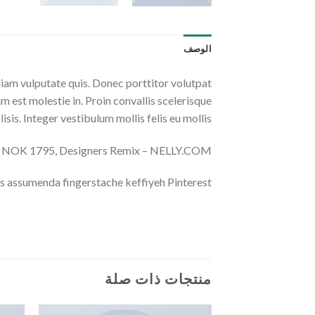
الوصف
diam vulputate quis. Donec porttitor volutpat
um est molestie in. Proin convallis scelerisque
lisis. Integer vestibulum mollis felis eu mollis.
er NOK 1795, Designers Remix – NELLY.COM
s assumenda fingerstache keffiyeh Pinterest.
منتجات ذات صلة