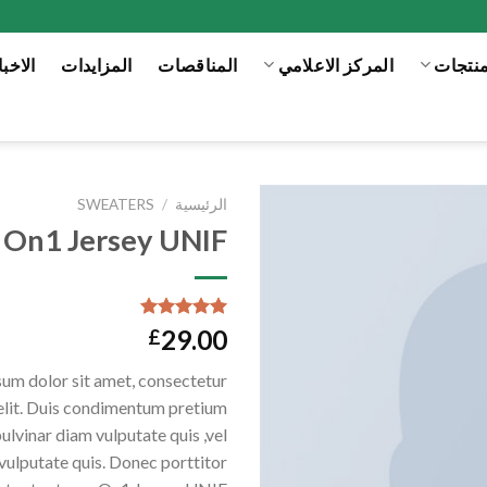
منتجات
المركز الاعلامي
المناقصات
المزايدات
الاخبا
الرئيسية
/
SWEATERS
On1 Jersey UNIF
Add to
wishlist
تم التقييم
29.00
£
بـ
5.00
من
5 بناءً على
um dolor sit amet, consectetur
تقييم عميل
واحد
elit. Duis condimentum pretium
pulvinar diam vulputate quis ,vel
vulputate quis. Donec porttitor