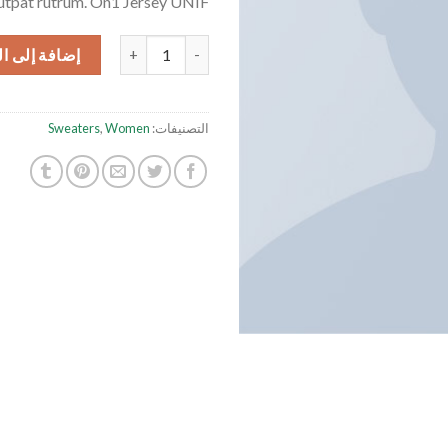
utpat rutrum. On1 Jersey UNIF.
كمية On1 Jersey UNIF
إضافة إلى ا
التصنيفات:
Women
,
Sweaters