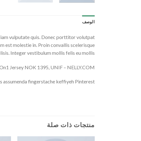
الوصف
diam vulputate quis. Donec porttitor volutpat
um est molestie in. Proin convallis scelerisque
lisis. Integer vestibulum mollis felis eu mollis.
On1 Jersey NOK 1395, UNIF – NELLY.COM
s assumenda fingerstache keffiyeh Pinterest.
منتجات ذات صلة